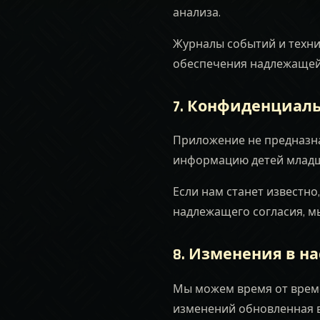
анализа.
Журналы событий и техни
обеспечения надлежащей
7. Конфиденциаль
Приложение не предназна
информацию детей младше
Если нам станет известно
надлежащего согласия, м
8. Изменения в 
Мы можем время от врем
изменений обновленная в