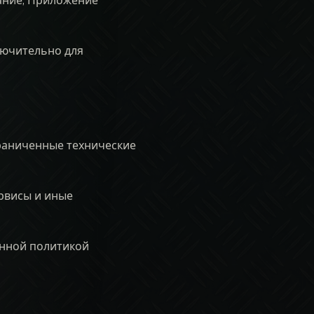
ивание, Приложение
лючительно для
раниченные технические
рвисы и иные
енной политикой