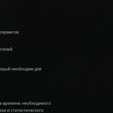
сервисов;
телей;
торый необходим для
да времени, необходимого
ки и статистического