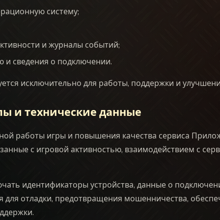
ерационную систему;
ктивности и журналы событий;
 и сведения о подключении.
ется исключительно для работы, поддержки и улучшени
лы и технические данные
ной работы игры и повышения качества сервиса Прило
язанные с игровой активностью, взаимодействием с се
ючать идентификаторы устройства, данные о подключени
 для отладки, предотвращения мошенничества, обеспе
оддержки.