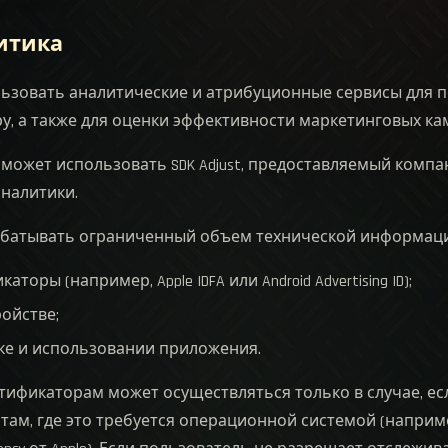
литика
зовать аналитические и атрибуционные сервисы для по
у, а также для оценки эффективности маркетинговых ка
может использовать SDK Adjust, предоставляемый компани
налитики.
абатывать ограниченный объем технической информаци
оры (например, Apple IDFA или Android Advertising ID);
ойстве;
ке и использовании приложения.
тификаторам может осуществляться только в случае, ес
там, где это требуется операционной системой (наприм