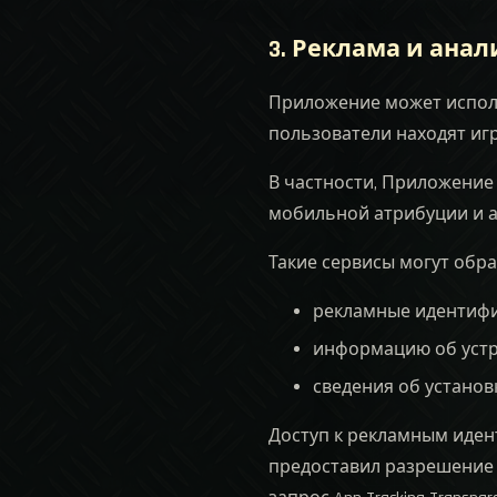
3. Реклама и ана
Приложение может исполь
пользователи находят игр
В частности, Приложение 
мобильной атрибуции и а
Такие сервисы могут обр
рекламные идентификат
информацию об устр
сведения об установ
Доступ к рекламным иден
предоставил разрешение 