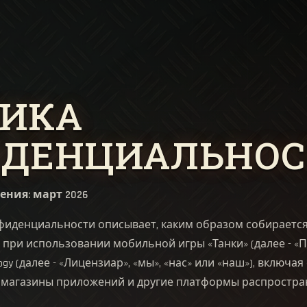
ИКА
ДЕНЦИАЛЬНОС
ения: март 2026
иденциальности описывает, каким образом собирается,
ри использовании мобильной игры «Танки» (далее - «П
ogy (далее - «Лицензиар», «мы», «нас» или «наш»), включа
 магазины приложений и другие платформы распростра