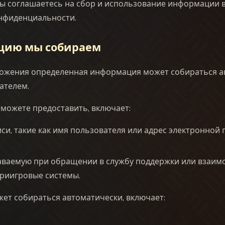
ы соглашаетесь на сбор и использование информации в
нфиденциальности.
ацию мы собираем
ожения определенная информация может собираться а
ателем.
можете предоставить, включает:
си, такие как имя пользователя или адрес электронной 
ваемую при обращении в службу поддержки или взаимо
триигровые системы.
ет собираться автоматически, включает: