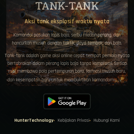
TANK-TANK
Aksi tank eksplosif waktu nyata
Komandoi pasukan lapis baja, serbu medan perang, dan
hancurkan musuh dengan taktik, daya tembak, dan baja.
Tank-tank adalah game aksi online cepat tempat pemain nyata
bertabrakan dalam perang lapis baja tanpa kompromi. Setiap
misi membawa pola pertempuran baru, formasi musuh baru,
keyboard_double_arrow_right
dan kesempatan baru untuk membuktikan komandomu.
HunterTechnology
Kebijakan Privasi
Hubungi Kami