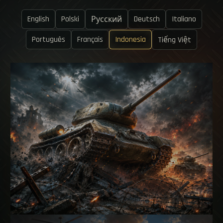
English
Polski
Deutsch
Italiano
Русский
Português
Français
Indonesia
Tiếng Việt