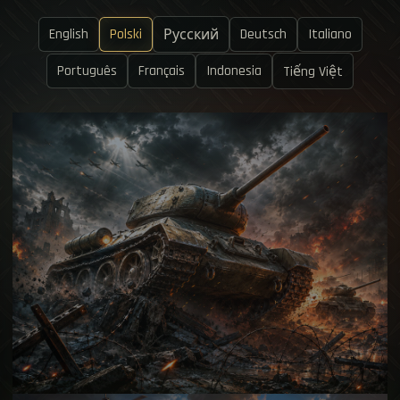
English
Polski
Deutsch
Italiano
Русский
Português
Français
Indonesia
Tiếng Việt