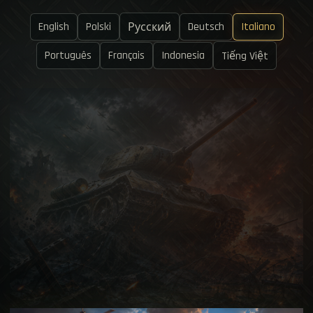
English
Polski
Deutsch
Italiano
Русский
Português
Français
Indonesia
Tiếng Việt